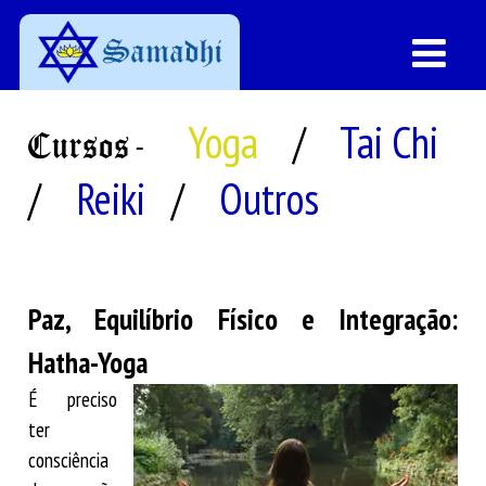
Yoga
/
Tai Chi
Cursos-
/
Reiki
/
Outros
Paz, Equilíbrio Físico e Integração:
Hatha-Yoga
É preciso
ter
consciência